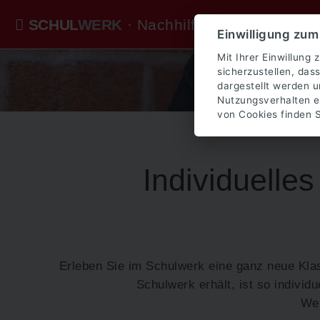
SCHUL
WERK
· Nachhilfe · Lerncoaching 
Einwilligung zum
Mit Ihrer Einwillung
sicherzustellen, dass
dargestellt werden 
Nutzungsverhalten e
von Cookies finden S
Individuelles
Erleben Sie im Schulwerk eine ganz neue Klas
Schulwerk erhält, ist so individ
Wer