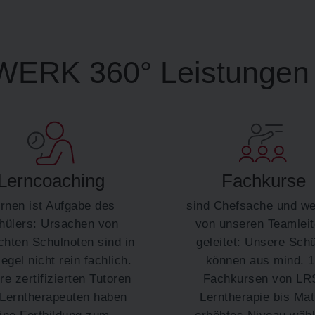
ERK 360° Leistungen 
Lerncoaching
Fachkurse
rnen ist Aufgabe des
sind Chefsache und w
hülers: Ursachen von
von unseren Teamleit
chten Schulnoten sind in
geleitet: Unsere Schü
egel nicht rein fachlich.
können aus mind. 
e zertifizierten Tutoren
Fachkursen von LR
Lerntherapeuten haben
Lerntherapie bis Ma
ine Fortbildung zum
erhöhtes Niveau wähl