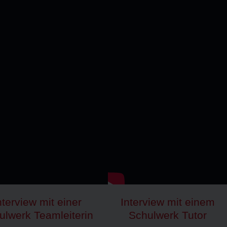
nterview mit einer
Interview mit einem
ulwerk Teamleiterin
Schulwerk Tutor