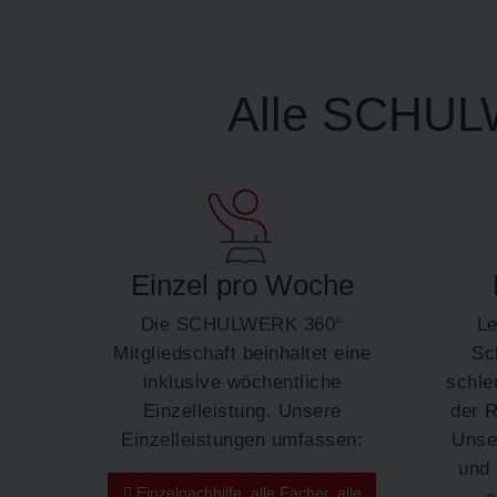
Alle SCHULW
Einzel pro Woche
Die SCHULWERK 360°
Le
Mitgliedschaft beinhaltet eine
Sc
inklusive wöchentliche
schle
Einzelleistung. Unsere
der R
Einzelleistungen umfassen:
Unser
und 
Einzelnachhilfe, alle Fächer, alle
e