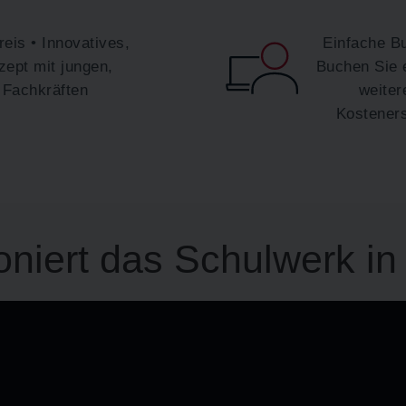
reis • Innovatives,
Einfache B
zept mit jungen,
Buchen Sie e
 Fachkräften
weiter
Kostener
ioniert das Schulwerk i