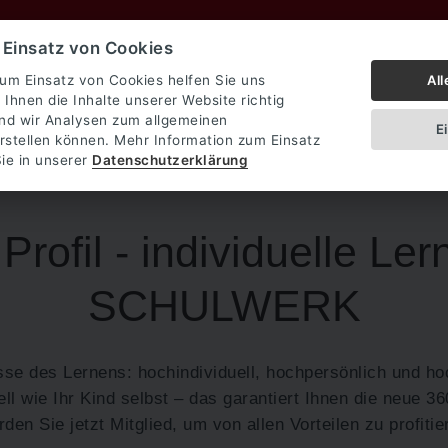
Angebot
Standorte
Über 
· Lerntherapie
 Einsatz von Cookies
Jetzt kostenfreies Profiling anfragen
All
 zum Einsatz von Cookies helfen Sie uns
 Ihnen die Inhalte unserer Website richtig
und wir Analysen zum allgemeinen
E
rstellen können. Mehr Information zum Einsatz
ie in unserer
Datenschutzerklärung
 Profil - individuelle Le
SCHULWERK
se des Lernens: hochindividuell, hochpersönlich und hoc
uell wie Ihr Kind selbst – das garantiert Ihnen die neue 
den Sie jetzt Mitglied, um von allen Vorteilen zu profitie