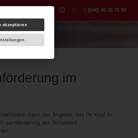
uns
Kurse
Jobs
(040) 69 20 76 00
e akzeptieren
instellungen
rnförderung im
heffizient! Denn das Angebot, das Ihr Kind im
360° Lernförderung des Schulwerk.
ren!